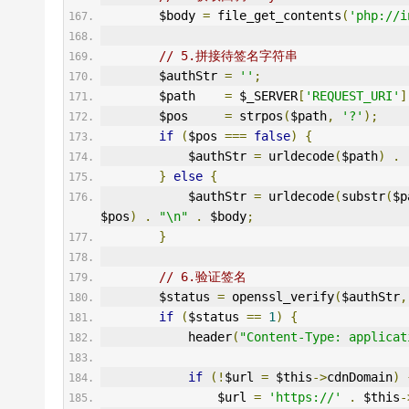
        $body 
=
 file_get_contents
(
'php://i
// 5.拼接待签名字符串
        $authStr 
=
''
;
        $path    
=
 $_SERVER
[
'REQUEST_URI'
]
        $pos     
=
 strpos
(
$path
,
'?'
);
if
(
$pos 
===
false
)
{
            $authStr 
=
 urldecode
(
$path
)
.
}
else
{
            $authStr 
=
 urldecode
(
substr
(
$p
$pos
)
.
"\n"
.
 $body
;
}
// 6.验证签名
        $status 
=
 openssl_verify
(
$authStr
,
if
(
$status 
==
1
)
{
            header
(
"Content-Type: applicat
if
(!
$url 
=
 $this
->
cdnDomain
)
                $url 
=
'https://'
.
 $this
-