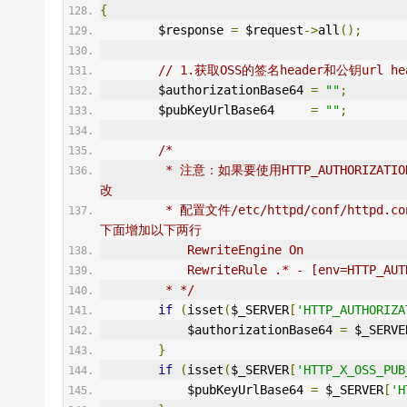
{
        $response 
=
 $request
->
all
();
// 1.获取OSS的签名header和公钥url he
        $authorizationBase64 
=
""
;
        $pubKeyUrlBase64     
=
""
;
/*
         * 注意：如果要使用HTTP_AUTHORIZATION头，你需要先在apache或者nginx中设置rewrite，以apache为例，修
改
         * 配置文件/etc/httpd/conf/httpd.conf(以你的apache安装路径为准)，在DirectoryIndex index.php这行
下面增加以下两行
            RewriteEngine On
            RewriteRule .* - [env=H
         * */
if
(
isset
(
$_SERVER
[
'HTTP_AUTHORIZA
            $authorizationBase64 
=
 $_SERVE
}
if
(
isset
(
$_SERVER
[
'HTTP_X_OSS_PUB
            $pubKeyUrlBase64 
=
 $_SERVER
[
'H