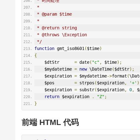
 * 时间处理
 *
 * @param $time
 *
 * @return string
 * @throws \Exception
 */
function
 gmt_iso8601
(
$time
)
{
    $dtStr      
=
 date
(
"c"
,
 $time
);
    $mydatetime 
=
new
 \DateTime
(
$dtStr
);
    $expiration 
=
 $mydatetime
->
format
(
\Dat
    $pos        
=
 strpos
(
$expiration
,
'+'
)
    $expiration 
=
 substr
(
$expiration
,
0
,
 $
return
 $expiration 
.
"Z"
;
}
前端 HTML 代码