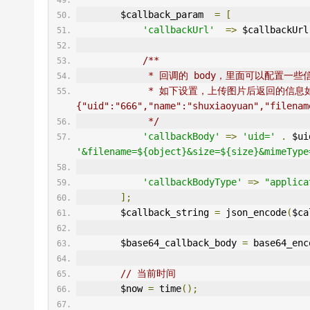
        $callback_param  
=
[
'callbackUrl'
=>
 $callbackUrl
/**
             * 回调的 body，里面
             * 如下设置，上传图片后返回的信息如下：
{"uid":"666","name":"shuxiaoyuan","filenam
             */
'callbackBody'
=>
'uid='
.
 $ui
'&filename=${object}&size=${size}&mimeType
'callbackBodyType'
=>
"applica
];
        $callback_string 
=
 json_encode
(
$ca
        $base64_callback_body 
=
 base64_enc
// 当前时间
        $now 
=
 time
();