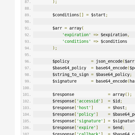
);
        $conditions
[]
=
 $start
;
        $arr 
=
 array
(
'expiration'
=>
 $expiration
,
'conditions'
=>
 $conditions
);
        $policy         
=
 json_encode
(
$arr
        $base64_policy  
=
 base64_encode
(
$p
        $string_to_sign 
=
 $base64_policy
;
        $signature      
=
 base64_encode
(
ha
        $response              
=
 array
();
        $response
[
'accessid'
]
=
 $id
;
        $response
[
'host'
]
=
 $host
;
        $response
[
'policy'
]
=
 $base64_p
        $response
[
'signature'
]
=
 $signatur
        $response
[
'expire'
]
=
 $end
;
        $response
[
'callback'
]
=
 $base64_c