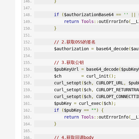
}
if
(
$authorizationBase64 
==
''
||
 
return
Tools
::
outErrorInfo
(
__L
}
// 2.获取OSS的签名
        $authorization 
=
 base64_decode
(
$au
// 3.获取公钥
        $pubKeyUrl 
=
 base64_decode
(
$pubKey
        $ch        
=
 curl_init
();
        curl_setopt
(
$ch
,
 CURLOPT_URL
,
 $pub
        curl_setopt
(
$ch
,
 CURLOPT_RETURNTRA
        curl_setopt
(
$ch
,
 CURLOPT_CONNECTTI
        $pubKey 
=
 curl_exec
(
$ch
);
if
(
$pubKey 
==
""
)
{
return
Tools
::
outErrorInfo
(
__L
}
// 4.获取回调body