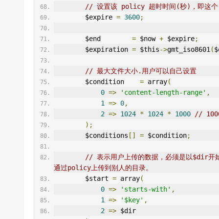
// 设置该 policy 超时时间(秒)，即这
        $expire 
=
3600
;
        $end        
=
 $now 
+
 $expire
;
        $expiration 
=
 $this
->
gmt_iso8601
(
$
// 最大文件大小.用户可以自己设置
        $condition    
=
 array
(
0
=>
'content-length-range'
,
1
=>
0
,
2
=>
1024
*
1024
*
1000
// 100
);
        $conditions
[]
=
 $condition
;
// 表示用户上传的数据，必须是以$di
通过policy上传到别人的目录。
        $start 
=
 array
(
0
=>
'starts-with'
,
1
=>
'$key'
,
2
=>
 $dir