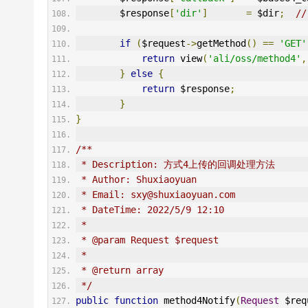
        $response
[
'dir'
]
=
 $dir
;
/
if
(
$request
->
getMethod
()
==
'GET'
return
 view
(
'ali/oss/method4'
,
}
else
{
return
 $response
;
}
}
/**
 * Description: 方式4上传的回调处理方法
 * Author: Shuxiaoyuan
 * Email: sxy@shuxiaoyuan.com
 * DateTime: 2022/5/9 12:10
 *
 * @param Request $request
 *
 * @return array
 */
public
function
 method4Notify
(
Request
 $req