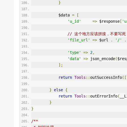
}
            $data 
=
[
'u_id'
=>
 $response
[
'u
// 这个地方应该拼接，不要写死
'file_url'
=>
 $url 
.
'/'
.
'type'
=>
2
,
'data'
=>
 json_encode
(
$res
];
return
Tools
::
outSuccessInfo
([
}
else
{
return
Tools
::
outErrorInfo
(
__L
}
}
/**