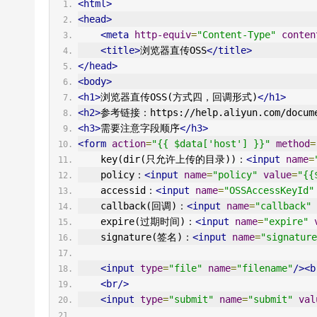
<html>
<head>
<meta
http-equiv
=
"Content-Type"
conten
<title>
浏览器直传OSS
</title>
</head>
<body>
<h1>
浏览器直传OSS(方式四，回调形式)
</h1>
<h2>
参考链接：https://help.aliyun.com/docume
<h3>
需要注意字段顺序
</h3>
<form
action
=
"{{ $data['host'] }}"
method
=
    key(dir(只允许上传的目录))：
<input
name
=
    policy：
<input
name
=
"policy"
value
=
"{{
    accessid：
<input
name
=
"OSSAccessKeyId"
    callback(回调)：
<input
name
=
"callback"
    expire(过期时间)：
<input
name
=
"expire"
    signature(签名)：
<input
name
=
"signature
<input
type
=
"file"
name
=
"filename"
/><b
<br/>
<input
type
=
"submit"
name
=
"submit"
val