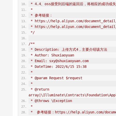
 * 4.4、oss接受到后端的返回后，将相应的成
 *
 * 参考链接：
 * https://help.aliyun.com/document_detail
 * https://help.aliyun.com/document_detail
 */
/**
 * Description: 上传方式4，主要介绍该方法
 * Author: Shuxiaoyuan
 * Email: sxy@shuxiaoyuan.com
 * DateTime: 2022/6/15 15:38
 *
 * @param Request $request
 *
 * @return 
array|\Illuminate\Contracts\Foundation\App
 * @throws \Exception
 *
 *  参考链接：https://help.aliyun.com/docume