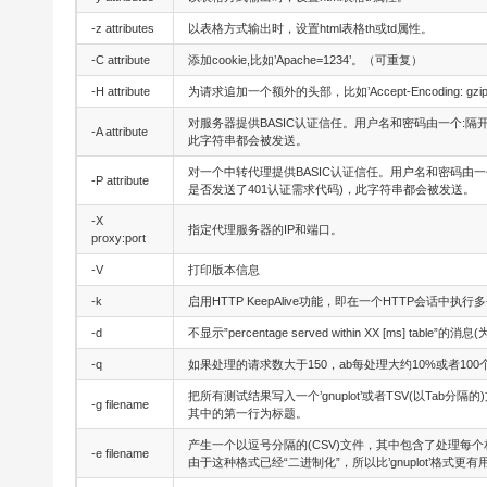
-z attributes
以表格方式输出时，设置html表格th或td属性。
-C attribute
添加cookie,比如’Apache=1234’。（可重复）
-H attribute
为请求追加一个额外的头部，比如’Accept-Encoding: gz
对服务器提供BASIC认证信任。用户名和密码由一个:隔开
-A attribute
此字符串都会被发送。
对一个中转代理提供BASIC认证信任。用户名和密码由一个
-P attribute
是否发送了401认证需求代码)，此字符串都会被发送。
-X
指定代理服务器的IP和端口。
proxy:port
-V
打印版本信息
-k
启用HTTP KeepAlive功能，即在一个HTTP会话中执行
-d
不显示”percentage served within XX [ms] tabl
-q
如果处理的请求数大于150，ab每处理大约10%或者100
把所有测试结果写入一个’gnuplot’或者TSV(以Tab分隔的)文件
-g filename
其中的第一行为标题。
产生一个以逗号分隔的(CSV)文件，其中包含了处理每个
-e filename
由于这种格式已经“二进制化”，所以比’gnuplot’格式更有