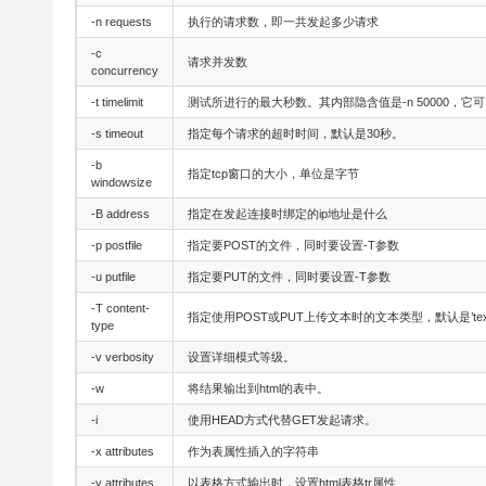
-n requests
执行的请求数，即一共发起多少请求
-c
请求并发数
concurrency
-t timelimit
测试所进行的最大秒数。其内部隐含值是-n 50000
-s timeout
指定每个请求的超时时间，默认是30秒。
-b
指定tcp窗口的大小，单位是字节
windowsize
-B address
指定在发起连接时绑定的ip地址是什么
-p postfile
指定要POST的文件，同时要设置-T参数
-u putfile
指定要PUT的文件，同时要设置-T参数
-T content-
指定使用POST或PUT上传文本时的文本类型，默认是’text/p
type
-v verbosity
设置详细模式等级。
-w
将结果输出到html的表中。
-i
使用HEAD方式代替GET发起请求。
-x attributes
作为表属性插入的字符串
-y attributes
以表格方式输出时，设置html表格tr属性。