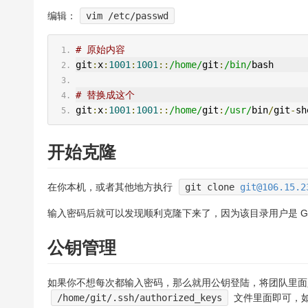
编辑：
vim /etc/passwd
# 原始内容
git
:
x
:
1001
:
1001
::
/home/
git
:
/bin/
bash
# 替换成这个
git
:
x
:
1001
:
1001
::
/home/
git
:
/usr/
bin
/
git
-
sh
开始克隆
在你本机，或者其他地方执行
git clone
git@106.15.2
输入密码后就可以发现顺利克隆下来了，因为该目录用户是 G
公钥管理
如果你不想每次都输入密码，那么就用公钥登陆，将团队里面
/home/git/.ssh/authorized_keys
文件里面即可，