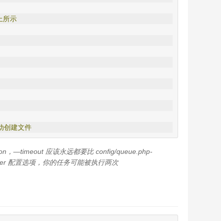
上所示
动创建文件
aemon，—timeout 应该永远都要比 config/queue.php-
after 配置选项，你的任务可能被执行两次