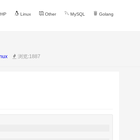
HP
Linux
Other
MySQL
Golang
inux
浏览:1887