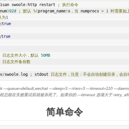
isan swoole
:
http restart 
;
执行命令
num
)
02d
;
默认
%(
program_name
)
s
，当
 numprocs 
>
1
时需要如
认为
1
为
true
为
true
 
日志文件大小，默认
50MB
 
日志文件备份数
v
/
swoole
.
log 
;
 stdout 
日志文件，注意：不会自动创建目录，会自
k —queue=default,wechat —sleep=3 —tries=3 —timeout=110 —d
进程总能在失败重试前就被杀死了。如果你的 —timeout 选项大于 retry_
简单命令