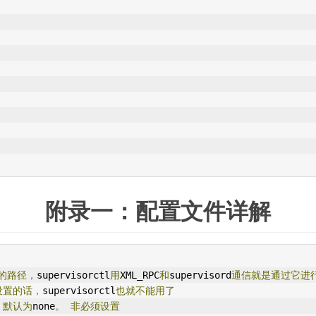
附录一：配置文件详解
的路径，
supervisorctl
用
XML_RPC
和
supervisord
通信就是通过它进
设置的话，
supervisorctl
也就不能用了
，默认为
none
。
非必须设置