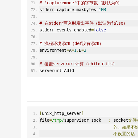
# 'capturemode'中的字节数（默认为0）
stderr_capture_maxbytes
=
1MB
# 在stderr写入时发出事件（默认为false）
stderr_events_enabled
=
false
# 流程环境添加（def没有添加）
environment
=
A
=
1
,
B
=
2
# 覆盖serverurl计算（childutils）
serverurl
=
AUTO
[
unix_http_server
]
file
=
/tmp/
supervisor
.
sock   
;
 socket
文件
的。如果不
不设置的话