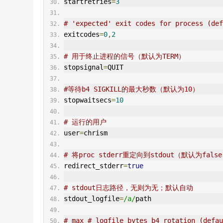
startretries
=
3
# 'expected' exit codes for process (def
exitcodes
=
0
,
2
# 用于终止进程的信号（默认为TERM）
stopsignal
=
QUIT
#等待b4 SIGKILL的最大秒数（默认为10）
stopwaitsecs
=
10
# 运行的用户
user
=
chrism
# 将proc stderr重定向到stdout（默认为fals
redirect_stderr
=
true
# stdout日志路径，无则为无；默认自动
stdout_logfile
=
/a/
path
# max # logfile bytes b4 rotation (defau