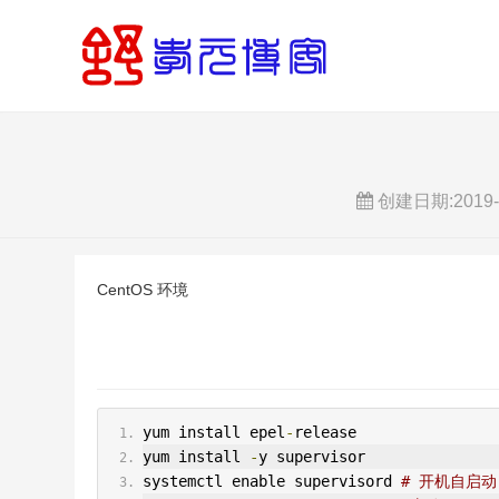
创建日期:2019-12
CentOS 环境
yum install epel
-
release
yum install 
-
y supervisor
systemctl enable supervisord 
# 开机自启动