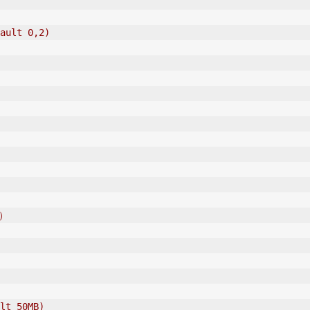
ault 0,2)
e）
lt 50MB)