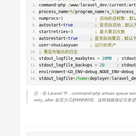
command
=
php 
/
www
/
laravel_dev
/
current
/
art
process_name
=%(
program_name
)
s_
%(
process_
numprocs
=
1
;
启动的进程数，默
autostart
=
true
;
是否自启动，默认
startretries
=
3
;
最大重启次数
autorestart
=
true
;
是否自动重启，默认
user
=
shuxiaoyuan     
;
运行的用户
;
重定向输出的日志
stdout_logfile_maxbytes 
=
20MB
;
 stdout
stdout_logfile_backups 
=
20
;
 stdout
environment
=
GO_ENV
=
debug
,
NODE_ENV
=
debug
stdout_logfile
=
/home/
deployer
/
laravel_de
注：在 Laravel 中，command=php artisan queue:wor
retry_after 短至少几秒钟的时间。这样就能保证任务