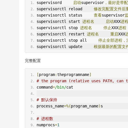
supervisord     
启动
supervisor
，最好是带配
supervisorctl reload     
修改完配置文件后
supervisorctl status     
查看
supervisor
supervisorctl start 
进程名
启动
XXX
进
supervisorctl stop 
进程名
停止
XXX
进程
supervisorctl restart 
进程名
重启
XXX
supervisorctl stop all     
停止全部进程，
supervisorctl update     
根据最新的配置文
完整配置
[
program
:
theprogramname
]
# the program (relative uses PATH, can t
command
=
/bin/
cat
# 默认保持
process_name
=%(
program_name
)
s
# 进程数
numprocs
=
1