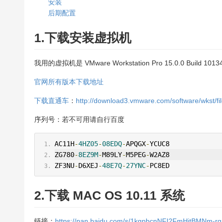
安装
后期配置
1.下载安装虚拟机
我用的虚拟机是 VMware Workstation Pro 15.0.0 Build 1013
官网所有版本下载地址
下载直通车
：
http://download3.vmware.com/software/wkst/fi
序列号：若不可用请自行百度
AC11H
-
4HZ05
-
08EDQ
-
APQGX
-
YCUC8
ZG780
-
8EZ9M
-
M89LY
-
M5PEG
-
W2AZ8
ZF3NU
-
D6XEJ
-
48E7Q
-
27YNC
-
PC8ED
2.下载 MAC OS 10.11 系统
链接：
https://pan.baidu.com/s/1kgpbcnNFI2FmHitBMNm-rg